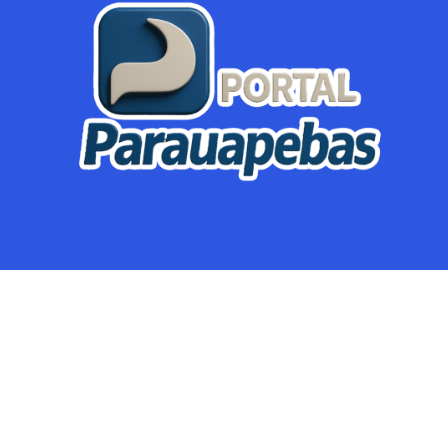
Parauapebas
Região
Crimes
Política
Eventos
Mineração
Global
Dupla Sena
Lotofácil
Dia de Sorte
Mega Sena