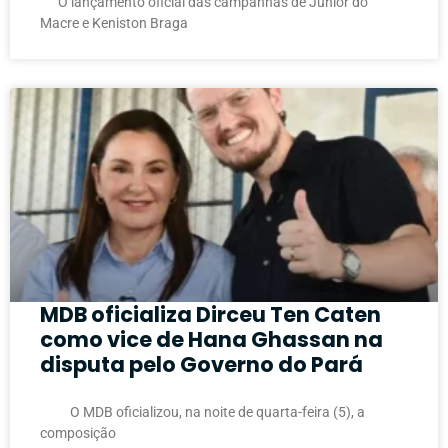
O lançamento oficial das campanhas de Júnior do
Macre e Keniston Braga
MDB oficializa Dirceu Ten Caten
como vice de Hana Ghassan na
disputa pelo Governo do Pará
O MDB oficializou, na noite de quarta-feira (5), a
composição