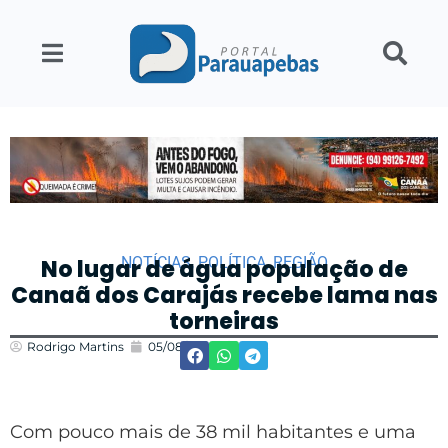
NOTÍCIAS
,
POLÍTICA
,
REGIÃO
No lugar de água população de
Canaã dos Carajás recebe lama nas
torneiras
Rodrigo Martins
05/08/2022
21:38
Com pouco mais de 38 mil habitantes e uma