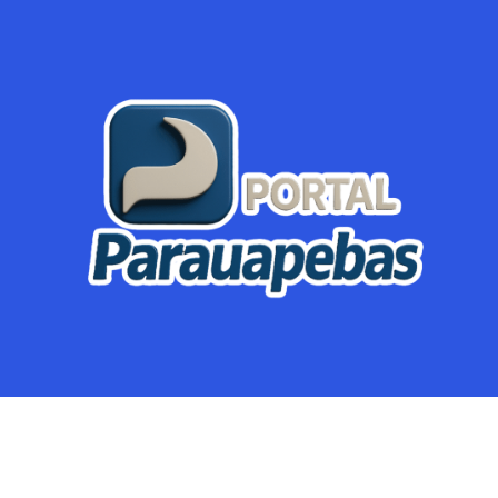
Parauapebas
Região
Crimes
Política
Eventos
Mineração
Global
Dupla Sena
Lotofácil
Dia de Sorte