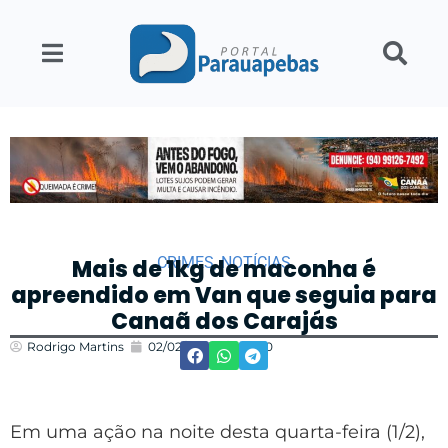
CRIMES
,
NOTÍCIAS
Mais de 1kg de maconha é
apreendido em Van que seguia para
Canaã dos Carajás
Rodrigo Martins
02/02/2023
20:40
Em uma ação na noite desta quarta-feira (1/2),