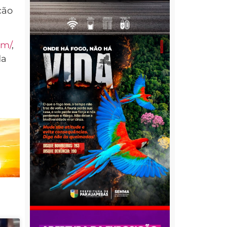
ção
om/
,
da