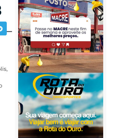
3
is,
o