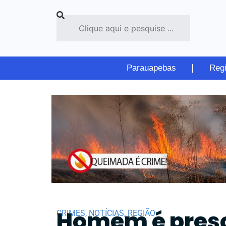
Parauapebas
Reg
Homem é preso
CRIMES
,
NOTÍCIAS
,
REGIÃO