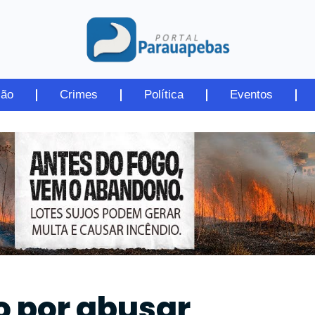
ião
Crimes
Política
Eventos
 por abusar