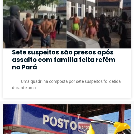
Sete suspeitos são presos após
assalto com família feita refém
no Pará
Uma quadrilha composta por sete suspeitos foi detida
durante uma
PUBLICIDADE