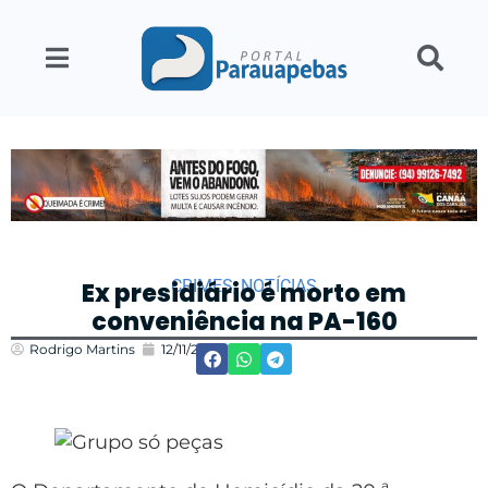
CRIMES
,
NOTÍCIAS
Ex presidiário é morto em
conveniência na PA-160
Rodrigo Martins
12/11/2021
13:52