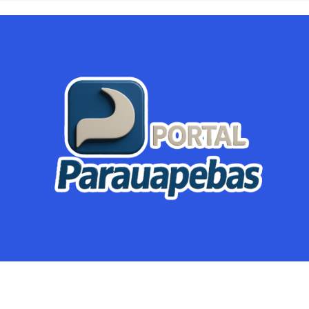
Parauapebas
Região
Crimes
Política
Eventos
Mineração
Global