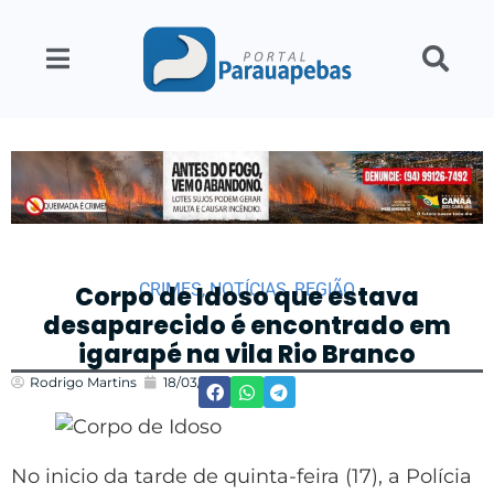
CRIMES
,
NOTÍCIAS
,
REGIÃO
Corpo de Idoso que estava
desaparecido é encontrado em
igarapé na vila Rio Branco
Rodrigo Martins
18/03/2022
11:12
No inicio da tarde de quinta-feira (17), a Polícia