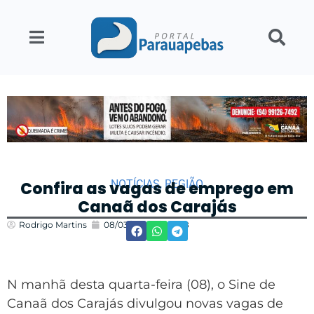
NOTÍCIAS
,
REGIÃO
Confira as vagas de emprego em
Canaã dos Carajás
Rodrigo Martins
08/03/2023
12:48
N manhã desta quarta-feira (08), o Sine de
Canaã dos Carajás divulgou novas vagas de