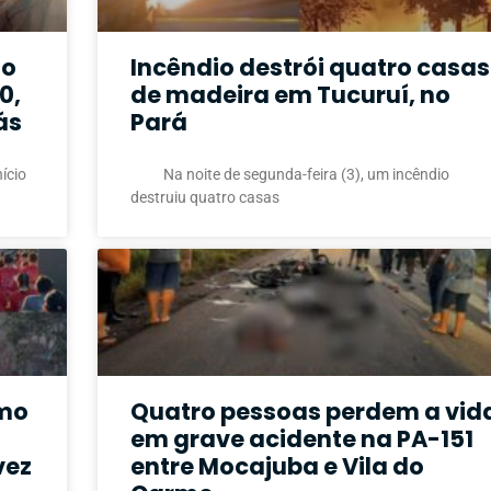
ão
Incêndio destrói quatro casas
0,
de madeira em Tucuruí, no
ás
Pará
ício
Na noite de segunda-feira (3), um incêndio
destruiu quatro casas
smo
Quatro pessoas perdem a vid
em grave acidente na PA-151
vez
entre Mocajuba e Vila do