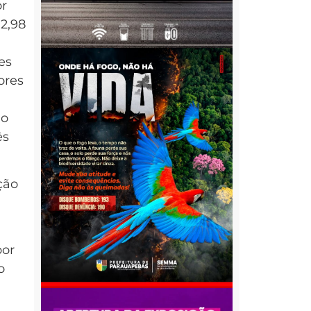
or
 2,98
es
ores
no
ês
ção
por
o