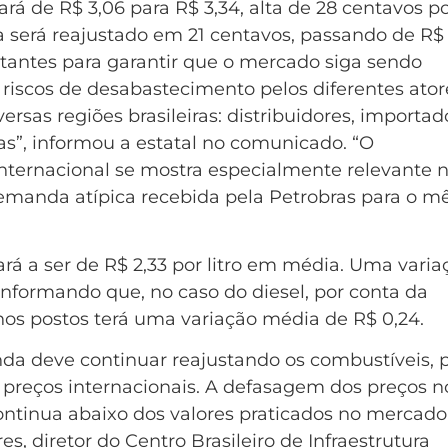
ará de R$ 3,06 para R$ 3,34, alta de 28 centavos p
ina será reajustado em 21 centavos, passando de R$
ortantes para garantir que o mercado siga sendo
iscos de desabastecimento pelos diferentes ator
rsas regiões brasileiras: distribuidores, importad
as”, informou a estatal no comunicado. “O
ternacional se mostra especialmente relevante 
anda atípica recebida pela Petrobras para o m
á a ser de R$ 2,33 por litro em média. Uma varia
a informando que, no caso do diesel, por conta da
 nos postos terá uma variação média de R$ 0,24.
nda deve continuar reajustando os combustíveis, 
 preços internacionais. A defasagem dos preços n
ntinua abaixo dos valores praticados no mercado
es, diretor do Centro Brasileiro de Infraestrutura