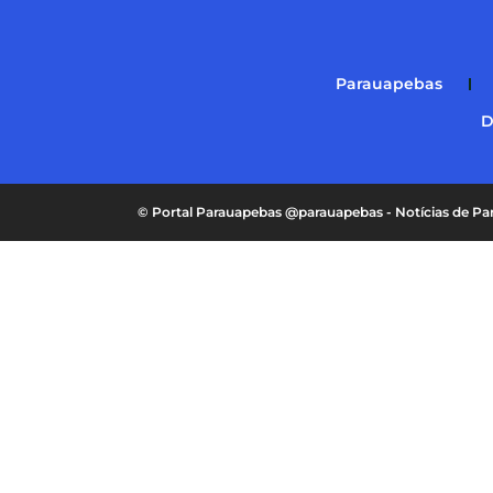
Parauapebas
D
© Portal Parauapebas @parauapebas - Notícias de 