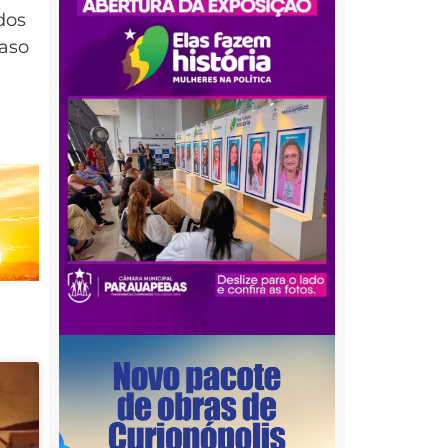
dos
caso