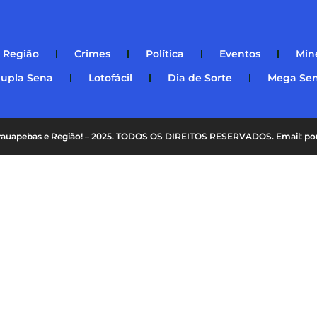
Região
Crimes
Política
Eventos
Min
upla Sena
Lotofácil
Dia de Sorte
Mega Se
Parauapebas e Região! – 2025. TODOS OS DIREITOS RESERVADOS. Email: p