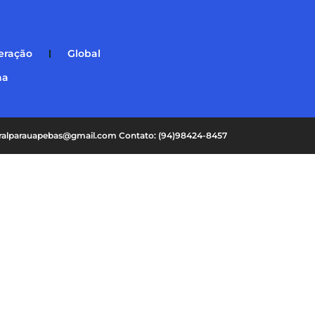
eração
Global
na
oralparauapebas@gmail.com Contato: (94)98424-8457