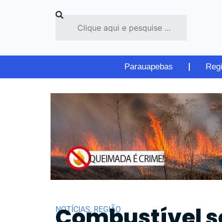
Parauapebas
Reg
Combustível so
NOTÍCIAS
,
REGIÃO