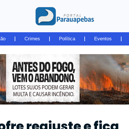
ião
Crimes
Política
Eventos
fre reajuste e fica