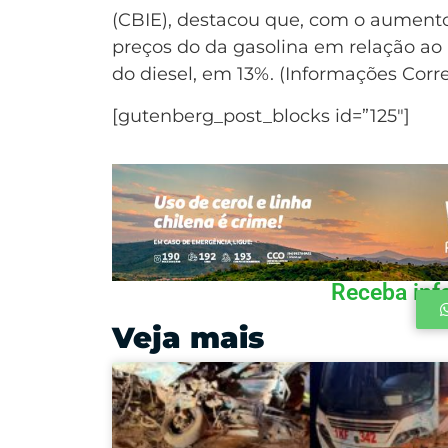
(CBIE), destacou que, com o aumento 
preços do da gasolina em relação ao p
do diesel, em 13%. (Informações Corre
[gutenberg_post_blocks id=”125″]
Receba inf
Veja mais