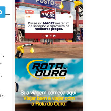
as
,
s
s
to