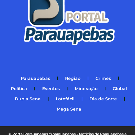
Parauapebas
Região
Crimes
Política
Eventos
Mineração
Global
Dupla Sena
Lotofácil
Dia de Sorte
Mega Sena
© Portal Parauapebas @parauapebas - Notícias de Parauapebas e