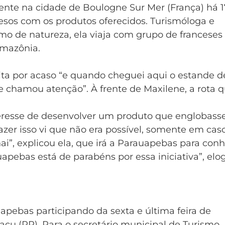
ente na cidade de Boulogne Sur Mer (França) há 1
presos com os produtos oferecidos. Turismóloga e
mo de natureza, ela viaja com grupo de franceses
Amazônia.
ta por acaso “e quando cheguei aqui o estande d
chamou atenção”. À frente de Maxilene, a rota 
teresse de desenvolver um produto que englobass
azer isso vi que não era possível, somente em cas
ai”, explicou ela, que irá a Parauapebas para con
apebas está de parabéns por essa iniciativa”, elog
ebas participando da sexta e última feira de
açu (PR). Para o secretário municipal de Turismo,