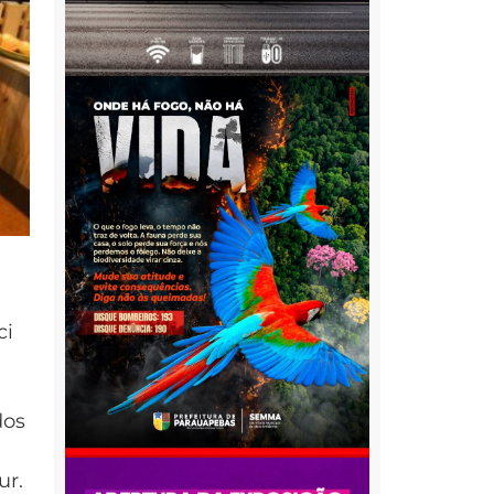
ci
dos
ur.