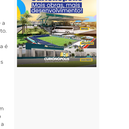
e a
to.
a é
as
em
o
 a