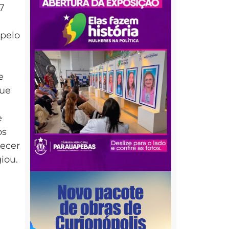
7
 pelo
e
que
e
os
hecer
iou.