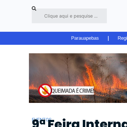
Parauapebas
Reg
9ª Feira Inter
EVENTOS