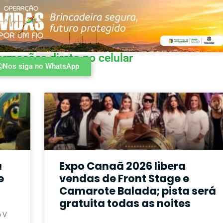
ormações direto no celular
Nos siga no WhatsApp
a
Expo Canaã 2026 libera
e
vendas de Front Stage e
Camarote Balada; pista será
gratuita todas as noites
 V