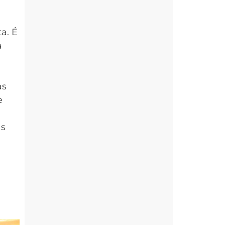
a. É
a
as
e
as